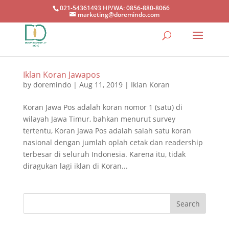
021-54361493 HP/WA: 0856-880-8066
marketing@doremindo.com
Iklan Koran Jawapos
by
doremindo
|
Aug 11, 2019
|
Iklan Koran
Koran Jawa Pos adalah koran nomor 1 (satu) di
wilayah Jawa Timur, bahkan menurut survey
tertentu, Koran Jawa Pos adalah salah satu koran
nasional dengan jumlah oplah cetak dan readership
terbesar di seluruh Indonesia. Karena itu, tidak
diragukan lagi iklan di Koran...