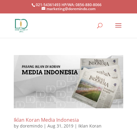
021-54361493 HP/WA: 0856-880-8066
marketing@doremindo.com
Iklan Koran Media Indonesia
by
doremindo
|
Aug 31, 2019
|
Iklan Koran