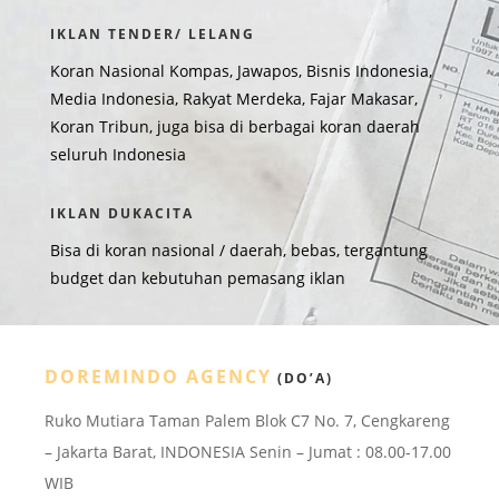
IKLAN TENDER/ LELANG
Koran Nasional Kompas, Jawapos, Bisnis Indonesia,
Media Indonesia, Rakyat Merdeka, Fajar Makasar,
Koran Tribun, juga bisa di berbagai koran daerah
seluruh Indonesia
IKLAN DUKACITA
Bisa di koran nasional / daerah, bebas, tergantung
budget dan kebutuhan pemasang iklan
DOREMINDO AGENCY
(DO’A)
Ruko Mutiara Taman Palem Blok C7 No. 7, Cengkareng
– Jakarta Barat, INDONESIA Senin – Jumat : 08.00-17.00
WIB