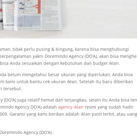
man, tidak perlu pusing & bingung, karena bisa menghubungi
 berpengalaman yakni Doremindo Agency (DO’A), akan bisa mengh
bisa Anda sesuaikan dengan kebutuhan dan budget iklan.
 Anda belum mengetahui besar ukuran yang diperlukan, Anda bisa
tim kami untuk bantu cek ukuran iklan. Setelah itu baru diberikan
n tersebut.
DO’A) juga relatif hemat dan terjangkau, selain itu Anda bisa te
remindo Agency DO’A) adalah
agency iklan
resmi yang sudah hadir
09. Garansi yang kami berikan adalah iklan pasti terbit, atau uan
 Doremindo Agency (DO’A) :