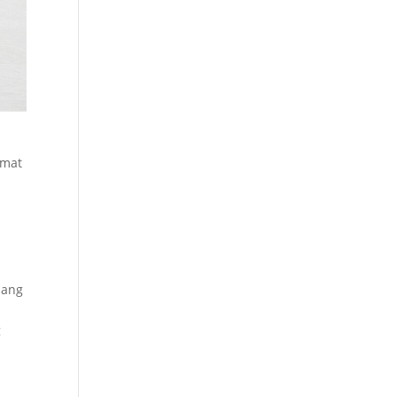
emat
nang
g