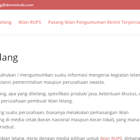
ng@doremindo.com
elang
Iklan RUPS
Pasang Iklan Pengumuman Resmi Terperca
lang
ritahukan / mengumumkan suatu informasi mengenai kegiatan lela
instansi pemerintahan maupun perusahaan swasta.
ng, apa yang dilelang, spesifikasi produk/ jasa, ketentuan khusus,
 perusahaan pembuat iklan lelang.
g suatu perusahaan, biasanya melakukan pemasangan iklan
di media cetak (koran nasional maupun koran lokal), yang mana
rsebut.
klan lelang, mirip dengan media pilihan untuk
iklan RUPS
, diman