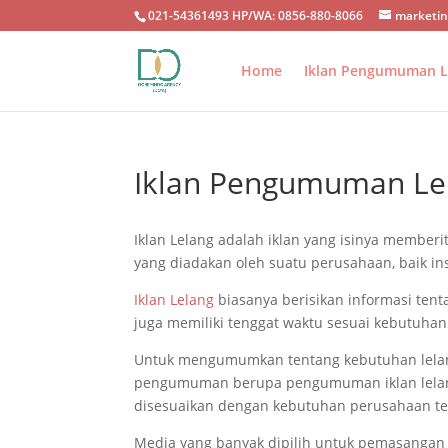
021-54361493 HP/WA: 0856-880-8066
marketi
Home
Iklan Pengumuman L
Iklan Pengumuman Le
Iklan Lelang adalah iklan yang isinya membe
yang diadakan oleh suatu perusahaan, baik 
Iklan Lelang
biasanya berisikan informasi tenta
juga memiliki tenggat waktu sesuai kebutuhan
Untuk mengumumkan tentang kebutuhan lelan
pengumuman berupa pengumuman iklan lelang 
disesuaikan dengan kebutuhan perusahaan te
Media yang banyak dipilih untuk pemasangan i