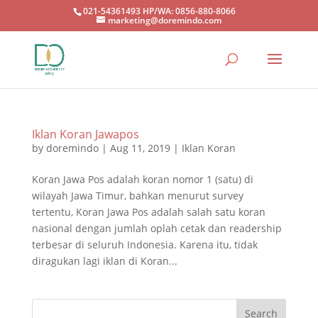
021-54361493 HP/WA: 0856-880-8066
marketing@doremindo.com
Iklan Koran Jawapos
by
doremindo
|
Aug 11, 2019
|
Iklan Koran
Koran Jawa Pos adalah koran nomor 1 (satu) di
wilayah Jawa Timur, bahkan menurut survey
tertentu, Koran Jawa Pos adalah salah satu koran
nasional dengan jumlah oplah cetak dan readership
terbesar di seluruh Indonesia. Karena itu, tidak
diragukan lagi iklan di Koran...