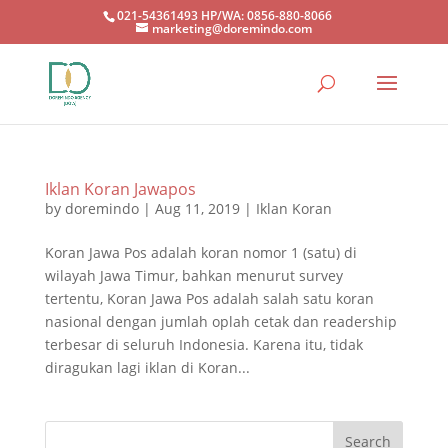
021-54361493 HP/WA: 0856-880-8066
marketing@doremindo.com
Iklan Koran Jawapos
by
doremindo
|
Aug 11, 2019
|
Iklan Koran
Koran Jawa Pos adalah koran nomor 1 (satu) di
wilayah Jawa Timur, bahkan menurut survey
tertentu, Koran Jawa Pos adalah salah satu koran
nasional dengan jumlah oplah cetak dan readership
terbesar di seluruh Indonesia. Karena itu, tidak
diragukan lagi iklan di Koran...