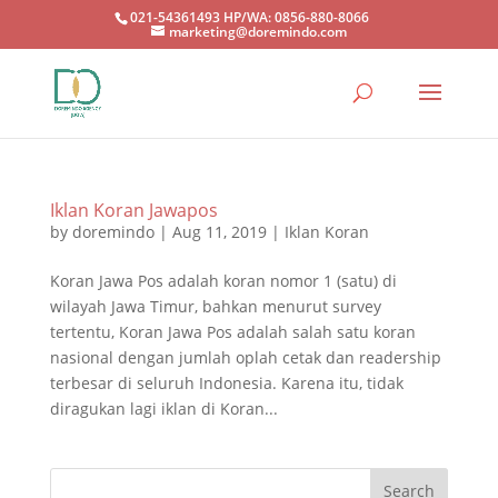
021-54361493 HP/WA: 0856-880-8066
marketing@doremindo.com
Iklan Koran Jawapos
by
doremindo
|
Aug 11, 2019
|
Iklan Koran
Koran Jawa Pos adalah koran nomor 1 (satu) di
wilayah Jawa Timur, bahkan menurut survey
tertentu, Koran Jawa Pos adalah salah satu koran
nasional dengan jumlah oplah cetak dan readership
terbesar di seluruh Indonesia. Karena itu, tidak
diragukan lagi iklan di Koran...